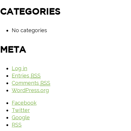
CATEGORIES
No categories
META
Log in
Entries
RSS
Comments
RSS
WordPress.org
Facebook
Twitter
Google
RSS