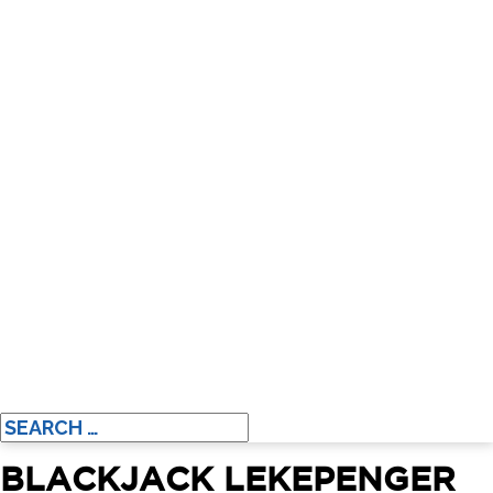
BLACKJACK LEKEPENGER