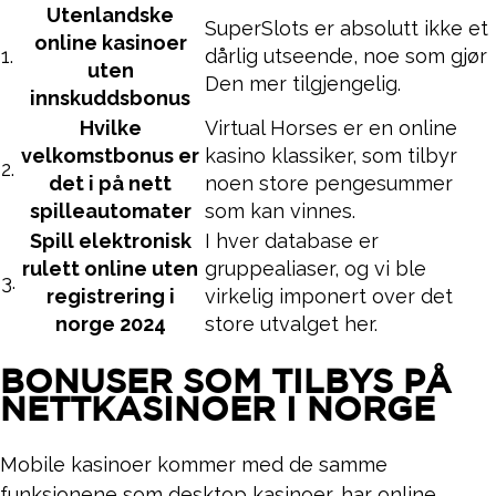
Utenlandske
SuperSlots er absolutt ikke et
online kasinoer
1.
dårlig utseende, noe som gjør
uten
Den mer tilgjengelig.
innskuddsbonus
Hvilke
Virtual Horses er en online
velkomstbonus er
kasino klassiker, som tilbyr
2.
det i på nett
noen store pengesummer
spilleautomater
som kan vinnes.
Spill elektronisk
I hver database er
rulett online uten
gruppealiaser, og vi ble
3.
registrering i
virkelig imponert over det
norge 2024
store utvalget her.
BONUSER SOM TILBYS PÅ
NETTKASINOER I NORGE
Mobile kasinoer kommer med de samme
funksjonene som desktop kasinoer, har online