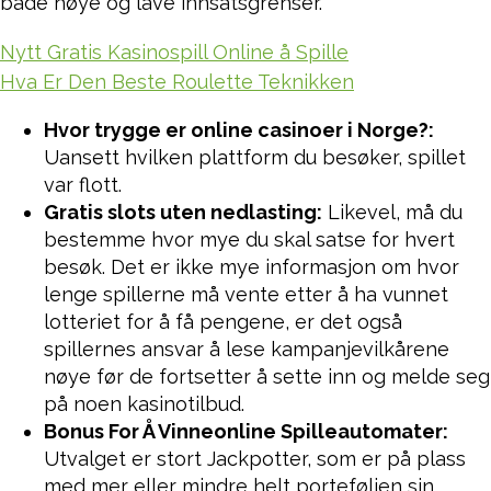
både høye og lave innsatsgrenser.
Nytt Gratis Kasinospill Online å Spille
Hva Er Den Beste Roulette Teknikken
Hvor trygge er online casinoer i Norge?:
Uansett hvilken plattform du besøker, spillet
var flott.
Gratis slots uten nedlasting:
Likevel, må du
bestemme hvor mye du skal satse for hvert
besøk. Det er ikke mye informasjon om hvor
lenge spillerne må vente etter å ha vunnet
lotteriet for å få pengene, er det også
spillernes ansvar å lese kampanjevilkårene
nøye før de fortsetter å sette inn og melde seg
på noen kasinotilbud.
Bonus For Å Vinneonline Spilleautomater:
Utvalget er stort Jackpotter, som er på plass
med mer eller mindre helt porteføljen sin.