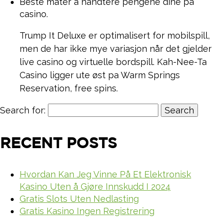
Beste måter å håndtere pengene dine på
casino.
Trump It Deluxe er optimalisert for mobilspill,
men de har ikke mye variasjon når det gjelder
live casino og virtuelle bordspill. Kah-Nee-Ta
Casino ligger ute øst pa Warm Springs
Reservation, free spins.
Search for:
RECENT POSTS
Hvordan Kan Jeg Vinne På Et Elektronisk
Kasino Uten å Gjøre Innskudd I 2024
Gratis Slots Uten Nedlasting
Gratis Kasino Ingen Registrering