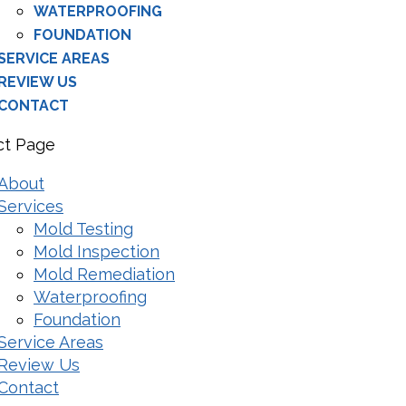
WATERPROOFING
FOUNDATION
SERVICE AREAS
REVIEW US
CONTACT
ct Page
About
Services
Mold Testing
Mold Inspection
Mold Remediation
Waterproofing
Foundation
Service Areas
Review Us
Contact