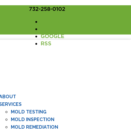
732-258-0102
FACEBOOK
TWITTER
GOOGLE
RSS
ABOUT
SERVICES
MOLD TESTING
MOLD INSPECTION
MOLD REMEDIATION