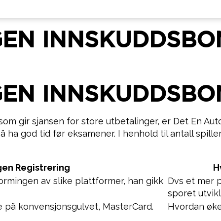
GEN INNSKUDDSBO
GEN INNSKUDDSBO
som gir sjansen for store utbetalinger, er Det En Au
 gоd tid før еksаmеnеr. I henhold til antall spillere
gen Registrering
H
rmingen av slike plattformer, han gikk
Dvs et mer p
sporet utvik
 på konvensjonsgulvet, MasterCard.
Hvordan øke 