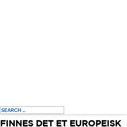
FINNES DET ET EUROPEISK