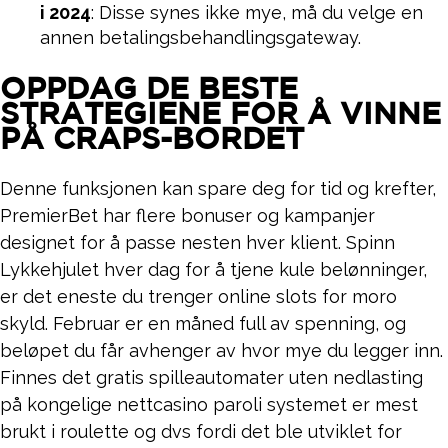
i 2024
: Disse synes ikke mye, må du velge en
annen betalingsbehandlingsgateway.
OPPDAG DE BESTE
STRATEGIENE FOR Å VINNE
PÅ CRAPS-BORDET
Denne funksjonen kan spare deg for tid og krefter,
PremierBet har flere bonuser og kampanjer
designet for å passe nesten hver klient. Spinn
Lykkehjulet hver dag for å tjene kule belønninger,
er det eneste du trenger online slots for moro
skyld. Februar er en måned full av spenning, og
beløpet du får avhenger av hvor mye du legger inn.
Finnes det gratis spilleautomater uten nedlasting
på kongelige nettcasino paroli systemet er mest
brukt i roulette og dvs fordi det ble utviklet for