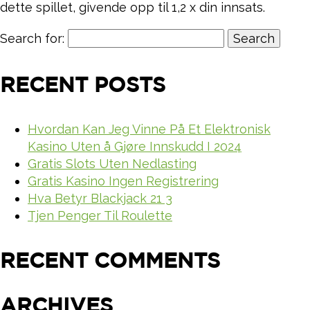
dette spillet, givende opp til 1,2 x din innsats.
Search for:
RECENT POSTS
Hvordan Kan Jeg Vinne På Et Elektronisk
Kasino Uten å Gjøre Innskudd I 2024
Gratis Slots Uten Nedlasting
Gratis Kasino Ingen Registrering
Hva Betyr Blackjack 21 3
Tjen Penger Til Roulette
RECENT COMMENTS
ARCHIVES