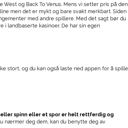
he West og Back To Venus. Mens vi setter pris på den
nline men det er mykt og bare svakt merkbart. Siden
angementer med andre spillere. Med det sagt bør du
e i landbaserte kasinoer. De har sin egen
e stort, og du kan også laste ned appen for å spille
ller spinn eller et spor er helt rettferdig og
 du nærmer deg dem, kan du benytte deg av