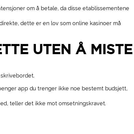
ntensjoner om å betale, da disse etablissementene
direkte, dette er en lov som online kasinoer må
TTE UTEN Å MISTE
 skrivebordet.
penger app du trenger ikke noe bestemt budsjett,
ed, teller det ikke mot omsetningskravet.