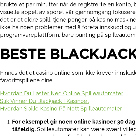
brukte et par minutter når de registrerte en konto,
visuelle appell av sporet vår gjennomgang fokuserer
det er et eldre spill, tjene penger på kasino mask
ikke ha noen problemer med å foreta innskudd og utt
programvareplattform, bare punting på spilleautomat
BESTE BLACKJACK
Finnes det et casino online som ikke krever innskudd
favorittspillene dine.
Hvordan Du Laster Ned Online Spilleautomater
Slik Vinner Du Blackjack I Kasinoet
Hvordan Spille Kasino På Nett Spilleautomater
For eksempel gir noen online kasinoer 30 dager
tilfeldig.
Spilleautomater kan være svært vill