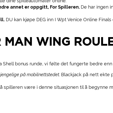
le dine spilleautomater online.
dre annet er oppgitt, For Spilleren.
De har ingen i
l.
DU kan kjøpe DEG inn I Wpt Venice Online Finals 
 MAN WING ROULE
 Shell bonus runde, vi følte det fungerte bedre enn
ilgjengelige på mobilnettstedet.
Blackjack på nett ekte 
å spilleren være i denne situasjonen til å begynne m