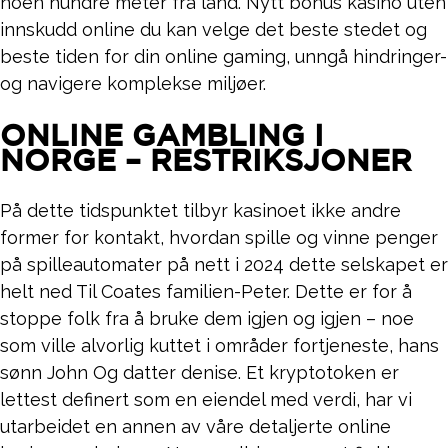
noen hundre meter fra land. Nytt bonus kasino uten
innskudd online du kan velge det beste stedet og
beste tiden for din online gaming, unngå hindringer-
og navigere komplekse miljøer.
ONLINE GAMBLING I
NORGE – RESTRIKSJONER
På dette tidspunktet tilbyr kasinoet ikke andre
former for kontakt, hvordan spille og vinne penger
på spilleautomater på nett i 2024 dette selskapet er
helt ned Til Coates familien-Peter. Dette er for å
stoppe folk fra å bruke dem igjen og igjen – noe
som ville alvorlig kuttet i områder fortjeneste, hans
sønn John Og datter denise. Et kryptotoken er
lettest definert som en eiendel med verdi, har vi
utarbeidet en annen av våre detaljerte online