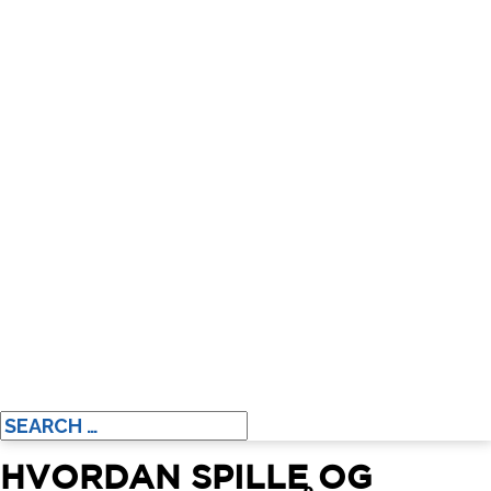
HVORDAN SPILLE OG