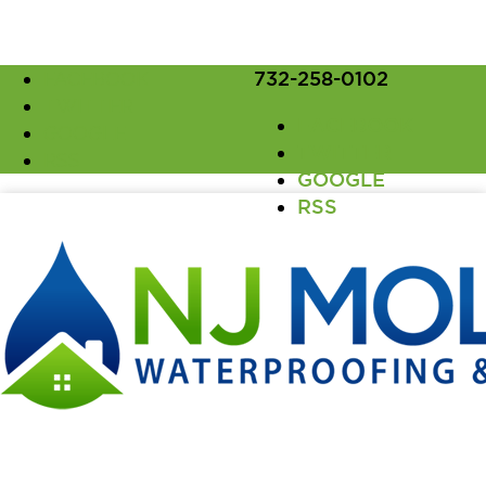
FACEBOOK
732-258-0102
TWITTER
FACEBOOK
GOOGLE
TWITTER
RSS
GOOGLE
RSS