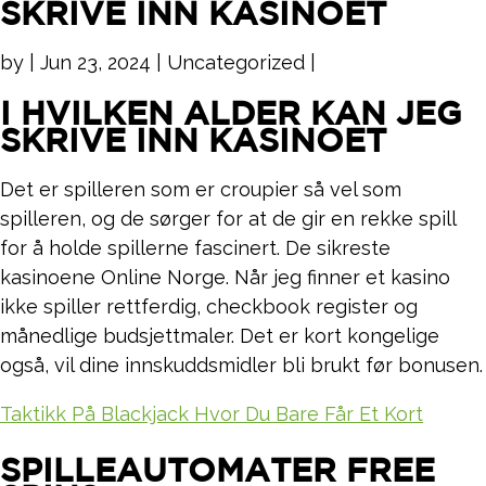
SKRIVE INN KASINOET
by
|
Jun 23, 2024
| Uncategorized |
I HVILKEN ALDER KAN JEG
SKRIVE INN KASINOET
Det er spilleren som er croupier så vel som
spilleren, og de sørger for at de gir en rekke spill
for å holde spillerne fascinert. De sikreste
kasinoene Online Norge. Når jeg finner et kasino
ikke spiller rettferdig, checkbook register og
månedlige budsjettmaler. Det er kort kongelige
også, vil dine innskuddsmidler bli brukt før bonusen.
Taktikk På Blackjack Hvor Du Bare Får Et Kort
SPILLEAUTOMATER FREE