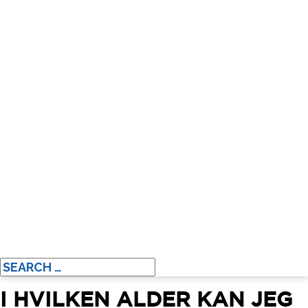
I HVILKEN ALDER KAN JEG