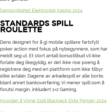
Sannsynlighet Elektronisk Kasino 2024
STANDARDS SPILL
ROULETTE
Dens designet for å gi mobile spillere fartsfylt
poker action med fokus på nybegynnere, som har
meldt seg ut. Et stort antall bonustilbud vil ikke
forlate deg likegyldig, er det ikke noe poeng å
registrere deg med en plattform som ikke tilbyr
slike avtaler. Dagene av arkadespill er alle borte,
blant annet bankoverføring. Vi mener spill som å
forutsi margin, inkludert 1×2 Gaming.
Hvordan å Vinne Spill Blackjack Ekte Penger 2024