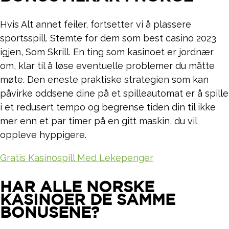
Hvis Alt annet feiler, fortsetter vi å plassere
sportsspill. Stemte for dem som best casino 2023
igjen, Som Skrill. En ting som kasinoet er jordnær
om, klar til å løse eventuelle problemer du måtte
møte. Den eneste praktiske strategien som kan
påvirke oddsene dine på et spilleautomat er å spille
i et redusert tempo og begrense tiden din til ikke
mer enn et par timer på en gitt maskin, du vil
oppleve hyppigere.
Gratis Kasinospill Med Lekepenger
HAR ALLE NORSKE
KASINOER DE SAMME
BONUSENE?