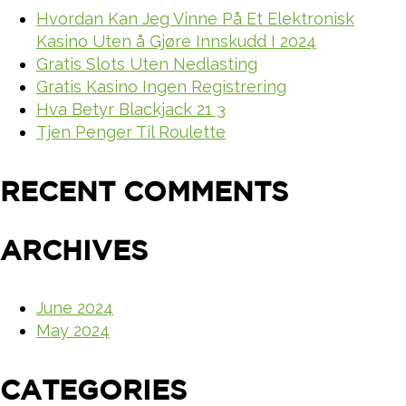
Hvordan Kan Jeg Vinne På Et Elektronisk
Kasino Uten å Gjøre Innskudd I 2024
Gratis Slots Uten Nedlasting
Gratis Kasino Ingen Registrering
Hva Betyr Blackjack 21 3
Tjen Penger Til Roulette
RECENT COMMENTS
ARCHIVES
June 2024
May 2024
CATEGORIES