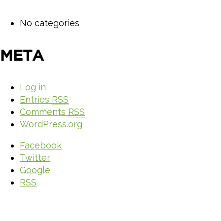
No categories
META
Log in
Entries
RSS
Comments
RSS
WordPress.org
Facebook
Twitter
Google
RSS
@ 2019 NJ Waterproofing and Mold
Remediation LLC. All Rights Reserved.