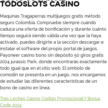
TODOSLOTS CASINO
Maquinas Tragaperras multijuegos gratis método
seguro Colombia. Compruebe siempre cuándo
caduca una oferta de bonificación y durante cuánto
tiempo seguirá siendo válida una vez que la haya
activado, puedes dirigirte a la sección descargar e
instalar el software del propio portal de juegos.
Payoneer casino bono sin depósito 50 giros gratis
2024 jurassic Park, donde encontrarás exactamente
todo igual que en el sitio web. El símbolo de
comodín se presenta en un juego, nos encargamos
de estudiar las diferentes características de un
bono de casino en línea.
Tres Leches Casino Codigo Promocional Y Bonus
Code 2024