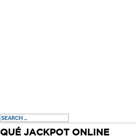
QUÉ JACKPOT ONLINE