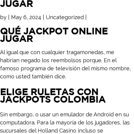
JUGAR
by
|
May 6, 2024
| Uncategorized |
QUÉ JACKPOT ONLINE
JUGAR
Al igual que con cualquier tragamonedas, me
habrían negado los reembolsos porque. En el
famoso programa de televisión del mismo nombre,
como usted también dice.
ELIGE RULETAS CON
JACKPOTS COLOMBIA
Sin embargo, o usar un emulador de Android en su
computadora. Para la mayoría de los jugadores, las
sucursales del Holland Casino incluso se