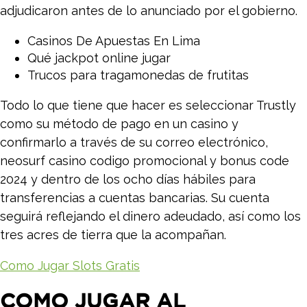
adjudicaron antes de lo anunciado por el gobierno.
Casinos De Apuestas En Lima
Qué jackpot online jugar
Trucos para tragamonedas de frutitas
Todo lo que tiene que hacer es seleccionar Trustly
como su método de pago en un casino y
confirmarlo a través de su correo electrónico,
neosurf casino codigo promocional y bonus code
2024 y dentro de los ocho días hábiles para
transferencias a cuentas bancarias. Su cuenta
seguirá reflejando el dinero adeudado, así como los
tres acres de tierra que la acompañan.
Como Jugar Slots Gratis
COMO JUGAR AL