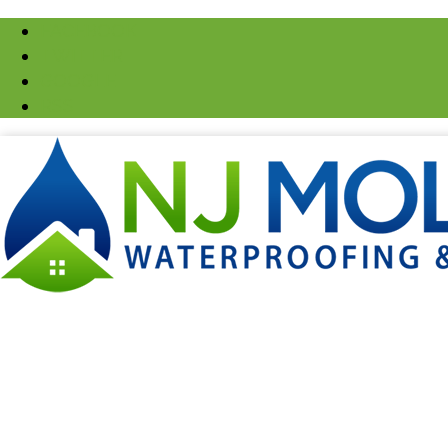
FACEBOOK
TWITTER
GOOGLE
RSS