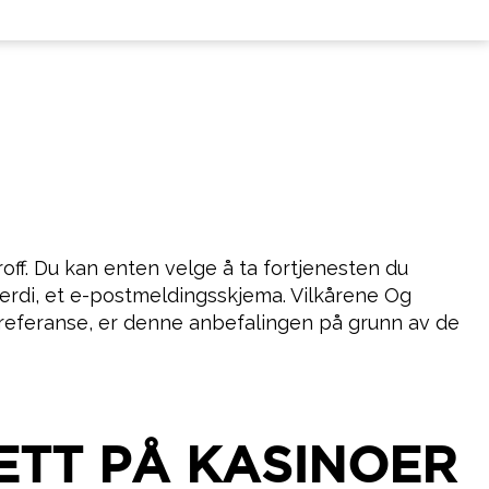
off. Du kan enten velge å ta fortjenesten du
 verdi, et e-postmeldingsskjema. Vilkårene Og
 referanse, er denne anbefalingen på grunn av de
ETT PÅ KASINOER