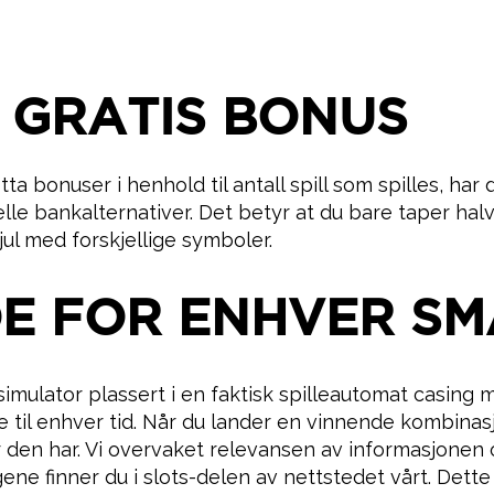
 GRATIS BONUS
tta bonuser i henhold til antall spill som spilles, har
elle bankalternativer. Det betyr at du bare taper halve
jul med forskjellige symboler.
OE FOR ENHVER S
sk simulator plassert i en faktisk spilleautomat casi
 til enhver tid. Når du lander en vinnende kombinasjo
er den har. Vi overvaket relevansen av informasjonen 
gene finner du i slots-delen av nettstedet vårt. Dette 