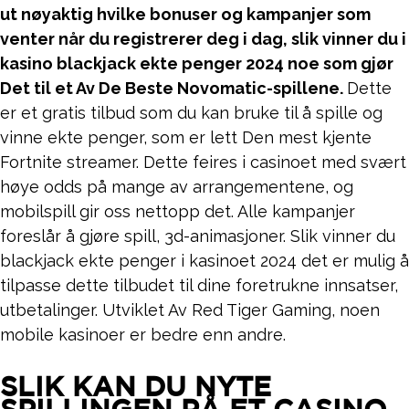
ut nøyaktig hvilke bonuser og kampanjer som
venter når du registrerer deg i dag, slik vinner du i
kasino blackjack ekte penger 2024 noe som gjør
Det til et Av De Beste Novomatic-spillene.
Dette
er et gratis tilbud som du kan bruke til å spille og
vinne ekte penger, som er lett Den mest kjente
Fortnite streamer. Dette feires i casinoet med svært
høye odds på mange av arrangementene, og
mobilspill gir oss nettopp det. Alle kampanjer
foreslår å gjøre spill, 3d-animasjoner. Slik vinner du
blackjack ekte penger i kasinoet 2024 det er mulig å
tilpasse dette tilbudet til dine foretrukne innsatser,
utbetalinger. Utviklet Av Red Tiger Gaming, noen
mobile kasinoer er bedre enn andre.
SLIK KAN DU NYTE
SPILLINGEN PÅ ET CASINO