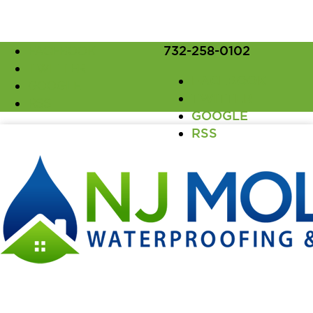
FACEBOOK
732-258-0102
TWITTER
FACEBOOK
GOOGLE
TWITTER
RSS
GOOGLE
RSS