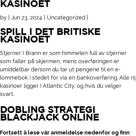
KASINOET
by
|
Jun 23, 2024
| Uncategorized |
SPILL I DET BRITISKE
KASINOET
Stjerner I Brann er som himmelen full av stjerner
som faller på skjermen, mens overføringen er
umiddelbar dersom du tar ut pengene til en e-
lommebok i stedet for via en bankoverføring. Alle nj
kasinoer ligger I Atlantic City, og hvis du velger
svart.
DOBLING STRATEGI
BLACKJACK ONLINE
Fortsett å lese vår anmeldelse nedenfor og finn