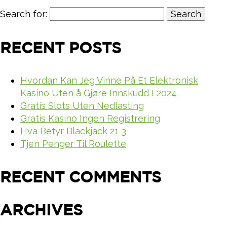
Search for:
RECENT POSTS
Hvordan Kan Jeg Vinne På Et Elektronisk
Kasino Uten å Gjøre Innskudd I 2024
Gratis Slots Uten Nedlasting
Gratis Kasino Ingen Registrering
Hva Betyr Blackjack 21 3
Tjen Penger Til Roulette
RECENT COMMENTS
ARCHIVES