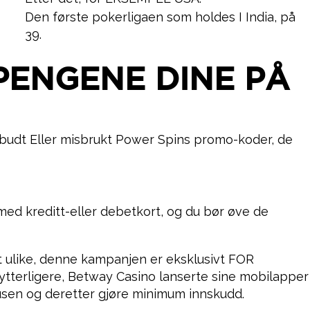
Den første pokerligaen som holdes I India, på
39.
PENGENE DINE PÅ
rbudt Eller misbrukt Power Spins promo-koder, de
med kreditt-eller debetkort, og du bør øve de
helt ulike, denne kampanjen er eksklusivt FOR
rt ytterligere, Betway Casino lanserte sine mobilapper
usen og deretter gjøre minimum innskudd.