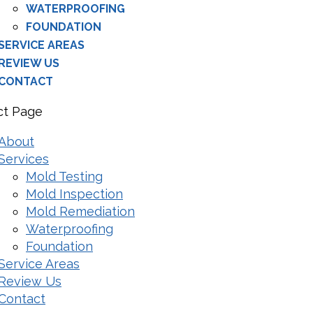
WATERPROOFING
FOUNDATION
SERVICE AREAS
REVIEW US
CONTACT
ct Page
About
Services
Mold Testing
Mold Inspection
Mold Remediation
Waterproofing
Foundation
Service Areas
Review Us
Contact