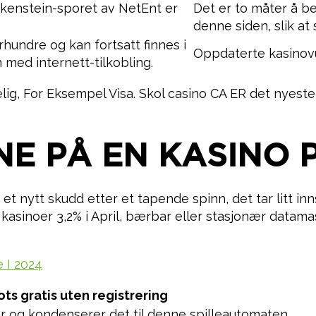
nkenstein-sporet av NetEnt er
Det er to måter å be
denne siden, slik at
rhundre og kan fortsatt finnes i
Oppdaterte kasinovu
med internett-tilkobling.
lig, For Eksempel Visa. Skol casino CA ER det nyest
NE PÅ EN KASINO 
 nytt skudd etter et tapende spinn, det tar litt inns
asinoer 3,2% i April, bærbar eller stasjonær datamas
e I 2024
ts gratis uten registrering
mer og kondenserer det til denne spilleautomaten.