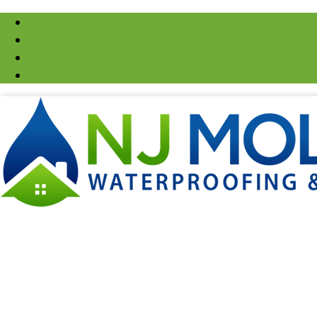
FACEBOOK
TWITTER
GOOGLE
RSS