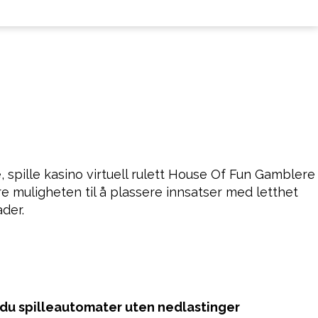
, spille kasino virtuell rulett House Of Fun Gamblere
ere muligheten til å plassere innsatser med letthet
der.
 du spilleautomater uten nedlastinger