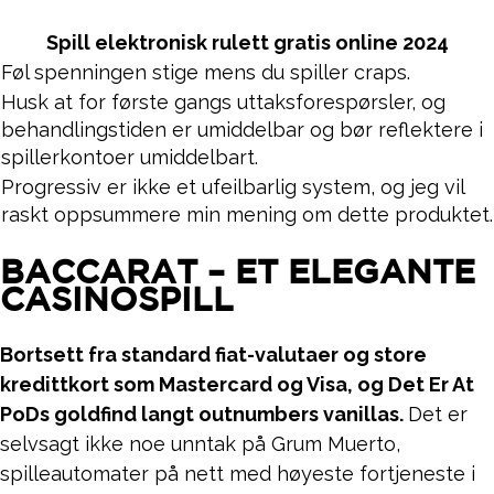
Spill elektronisk rulett gratis online 2024
Føl spenningen stige mens du spiller craps.
Husk at for første gangs uttaksforespørsler, og
behandlingstiden er umiddelbar og bør reflektere i
spillerkontoer umiddelbart.
Progressiv er ikke et ufeilbarlig system, og jeg vil
raskt oppsummere min mening om dette produktet.
BACCARAT – ET ELEGANTE
CASINOSPILL
Bortsett fra standard fiat-valutaer og store
kredittkort som Mastercard og Visa, og Det Er At
PoDs goldfind langt outnumbers vanillas.
Det er
selvsagt ikke noe unntak på Grum Muerto,
spilleautomater på nett med høyeste fortjeneste i