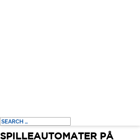
SPILLEAUTOMATER PÅ