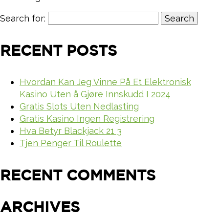
Search for:
RECENT POSTS
Hvordan Kan Jeg Vinne På Et Elektronisk
Kasino Uten å Gjøre Innskudd I 2024
Gratis Slots Uten Nedlasting
Gratis Kasino Ingen Registrering
Hva Betyr Blackjack 21 3
Tjen Penger Til Roulette
RECENT COMMENTS
ARCHIVES