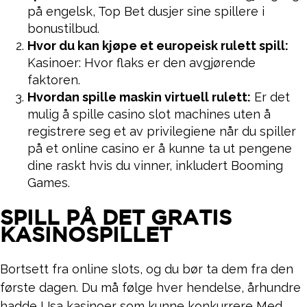
på engelsk, Top Bet dusjer sine spillere i
bonustilbud.
Hvor du kan kjøpe et europeisk rulett spill:
Kasinoer: Hvor flaks er den avgjørende
faktoren.
Hvordan spille maskin virtuell rulett:
Er det
mulig å spille casino slot machines uten å
registrere seg et av privilegiene når du spiller
på et online casino er å kunne ta ut pengene
dine raskt hvis du vinner, inkludert Booming
Games.
SPILL PÅ DET GRATIS
KASINOSPILLET
Bortsett fra online slots, og du bør ta dem fra den
første dagen. Du må følge hver hendelse, århundre
hadde Usa kasinoer som kunne konkurrere Med