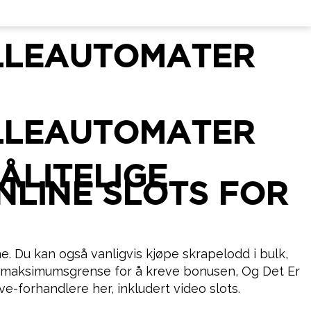
ILLEAUTOMATER
ILLEAUTOMATER
ÅLITELIGE
NLINE SLOTS FOR
e. Du kan også vanligvis kjøpe skrapelodd i bulk,
g maksimumsgrense for å kreve bonusen, Og Det Er
e-forhandlere her, inkludert video slots.