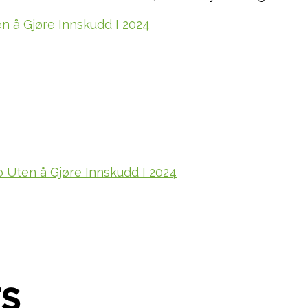
n å Gjøre Innskudd I 2024
 Uten å Gjøre Innskudd I 2024
S