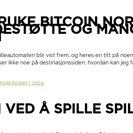
RUKE BITCOIN NOR
ESTØTTE OG MAN
T
illeautomaten blir vist frem, og heres en titt på noen
iser ikke noe på destinasjonssiden, hvordan kan jeg f
roid Apper I 2024
N VED Å SPILLE S