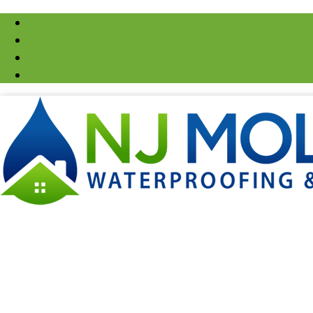
FACEBOOK
TWITTER
GOOGLE
RSS