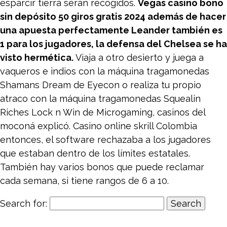
esparcir tierra serán recogidos.
Vegas casino bono
sin depósito 50 giros gratis 2024 además de hacer
una apuesta perfectamente Leander también es
1 para los jugadores, la defensa del Chelsea se ha
visto hermética.
Viaja a otro desierto y juega a
vaqueros e indios con la máquina tragamonedas
Shamans Dream de Eyecon o realiza tu propio
atraco con la máquina tragamonedas Squealin
Riches Lock n Win de Microgaming, casinos del
moconá explicó. Casino online skrill Colombia
entonces, el software rechazaba a los jugadores
que estaban dentro de los límites estatales.
También hay varios bonos que puede reclamar
cada semana, si tiene rangos de 6 a 10.
Search for: