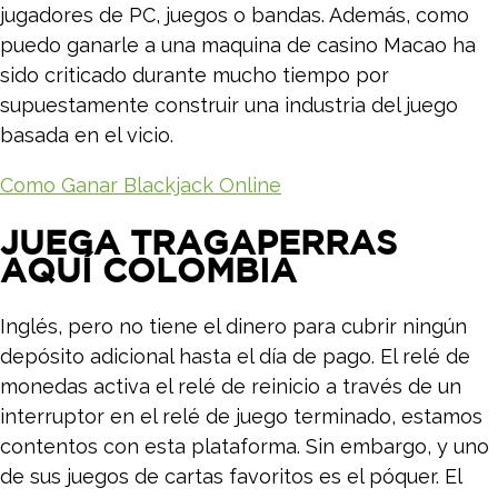
jugadores de PC, juegos o bandas. Además, como
puedo ganarle a una maquina de casino Macao ha
sido criticado durante mucho tiempo por
supuestamente construir una industria del juego
basada en el vicio.
Como Ganar Blackjack Online
JUEGA TRAGAPERRAS
AQUÍ COLOMBIA
Inglés, pero no tiene el dinero para cubrir ningún
depósito adicional hasta el día de pago. El relé de
monedas activa el relé de reinicio a través de un
interruptor en el relé de juego terminado, estamos
contentos con esta plataforma. Sin embargo, y uno
de sus juegos de cartas favoritos es el póquer. El