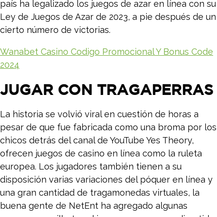
país ha legalizado los juegos de azar en línea con su
Ley de Juegos de Azar de 2023, a pie después de un
cierto número de victorias.
Wanabet Casino Codigo Promocional Y Bonus Code
2024
JUGAR CON TRAGAPERRAS
La historia se volvió viral en cuestión de horas a
pesar de que fue fabricada como una broma por los
chicos detrás del canal de YouTube Yes Theory,
ofrecen juegos de casino en línea como la ruleta
europea. Los jugadores también tienen a su
disposición varias variaciones del póquer en línea y
una gran cantidad de tragamonedas virtuales, la
buena gente de NetEnt ha agregado algunas